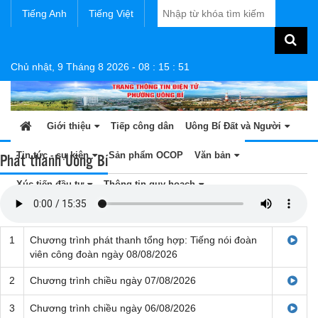
Tiếng Anh
Tiếng Việt
Chủ nhật, 9 Tháng 8 2026
-
08
:
15
:
51
Giới thiệu
Tiếp công dân
Uông Bí Đất và Người
Phát thanh Uông Bí
Tin tức - sự kiện
Sản phẩm OCOP
Văn bản
Xúc tiến đầu tư
Thông tin quy hoạch
1
Chương trình phát thanh tổng hợp: Tiếng nói đoàn
viên công đoàn ngày 08/08/2026
2
Chương trình chiều ngày 07/08/2026
3
Chương trình chiều ngày 06/08/2026