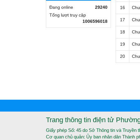
Đang online
29240
16
Chư
Tổng lượt truy cập
17
Chư
1006596018
18
Chư
19
Chư
20
Chư
Trang thông tin điện tử Phườn
Giấy phép Số: 45 do Sở Thông tin và Truyền 
Cơ quan chủ quản: Ủy ban nhân dân Thành p