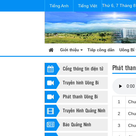
Thứ 6, 7 Tháng 8
Tiếng Anh
Tiếng Việt
Giới thiệu
Tiếp công dân
Uông Bí 
Phát than
Cổng thông tin điện tử
Truyền hình Uông Bí
Phát thanh Uông Bí
1
Chư
Truyền Hình Quảng Ninh
2
Chư
Báo Quảng Ninh
3
Chư