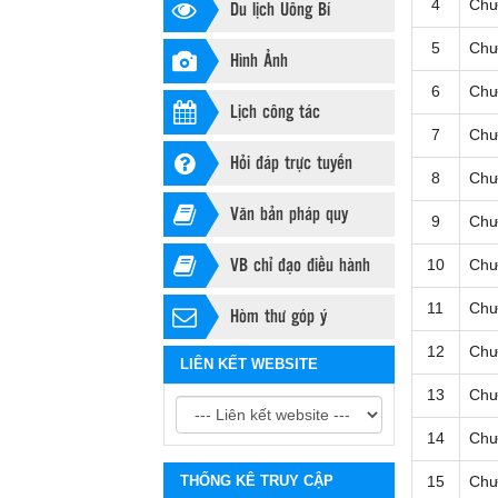
Du lịch Uông Bí
4
Chư
5
Chư
Hình Ảnh
6
Chư
Lịch công tác
7
Chư
Hỏi đáp trực tuyến
8
Chư
Văn bản pháp quy
9
Chư
VB chỉ đạo điều hành
10
Chư
11
Chư
Hòm thư góp ý
12
Chư
LIÊN KẾT WEBSITE
13
Chư
14
Chư
THỐNG KÊ TRUY CẬP
15
Chư