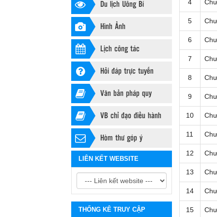
Du lịch Uông Bí
4
Chư
5
Chư
Hình Ảnh
6
Chư
Lịch công tác
7
Chư
Hỏi đáp trực tuyến
8
Chư
Văn bản pháp quy
9
Chư
VB chỉ đạo điều hành
10
Chư
11
Chư
Hòm thư góp ý
12
Chư
LIÊN KẾT WEBSITE
13
Chư
14
Chư
THỐNG KÊ TRUY CẬP
15
Chư