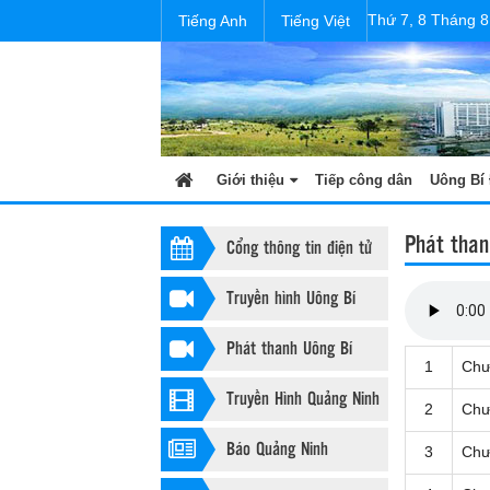
Thứ 7, 8 Tháng 8
Tiếng Anh
Tiếng Việt
Giới thiệu
Tiếp công dân
Uông Bí 
Phát than
Cổng thông tin điện tử
Truyền hình Uông Bí
Phát thanh Uông Bí
1
Chư
Truyền Hình Quảng Ninh
2
Chư
Báo Quảng Ninh
3
Chư