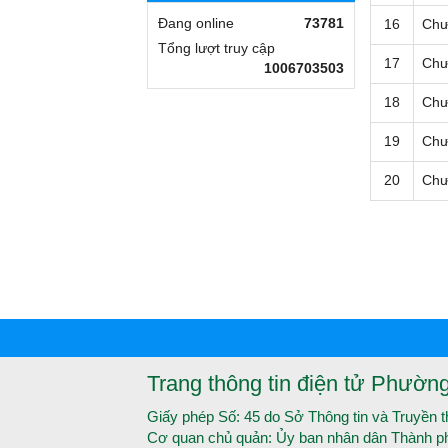
Đang online
73781
16
Chư
Tổng lượt truy cập
17
Chư
1006703503
18
Chư
19
Chư
20
Chư
Trang thông tin điện tử Phườn
Giấy phép Số: 45 do Sở Thông tin và Truyền 
Cơ quan chủ quản: Ủy ban nhân dân Thành p