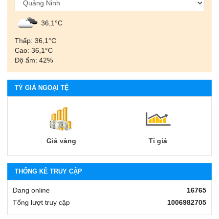
36,1°С
Thấp: 36,1°С
Cao: 36,1°С
Độ ẩm: 42%
TỶ GIÁ NGOẠI TỆ
Giá vàng
Tỉ giá
THỐNG KÊ TRUY CẬP
Đang online
16765
Tổng lượt truy cập
1006982705