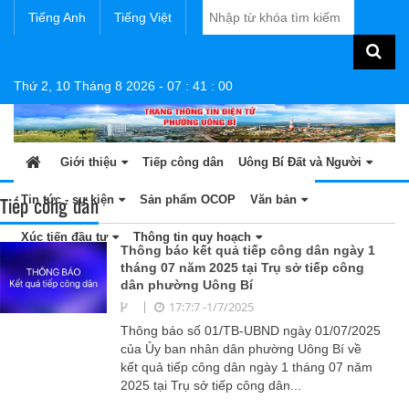
Tiếng Anh
Tiếng Việt
Thứ 2, 10 Tháng 8 2026
-
07
:
41
:
00
Giới thiệu
Tiếp công dân
Uông Bí Đất và Người
Tiếp công dân
Tin tức - sự kiện
Sản phẩm OCOP
Văn bản
Xúc tiến đầu tư
Thông tin quy hoạch
Thông báo kết quả tiếp công dân ngày 1
tháng 07 năm 2025 tại Trụ sở tiếp công
dân phường Uông Bí
17:7:7 -1/7/2025
Thông báo số 01/TB-UBND ngày 01/07/2025
của Ủy ban nhân dân phường Uông Bí về
kết quả tiếp công dân ngày 1 tháng 07 năm
2025 tại Trụ sở tiếp công dân...