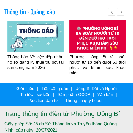
Thông tin - Quảng cáo
Thông báo Về việc tiếp nhận
Phường Uông Bí rà soát
hồ sơ đăng ký thuê trụ sở, tài
người từ 18 đến dưới 60 tuổi
sản công năm 2026
phục vụ khám sức khỏe
miễn...
Giới thiệu
Tiếp công dân
Uông Bí Đất và Người
Tin tức - sự kiện
Sản phẩm OCOP
Văn bản
Xúc tiến đầu tư
Thông tin quy hoạch
Trang thông tin điện tử Phường Uông Bí
Giấy phép Số: 45 do Sở Thông tin và Truyền thông Quảng
Ninh, cấp ngày: 20/07/2021