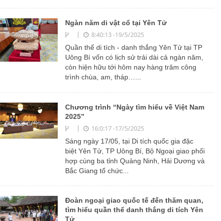
Ngàn năm di vật cổ tại Yên Tử
8:40:13 -19/5/2025
Quần thể di tích - danh thắng Yên Tử tại TP
Uông Bí vốn có lịch sử trải dài cả ngàn năm,
còn hiện hữu tới hôm nay hàng trăm công
trình chùa, am, tháp…...
Chương trình “Ngày tìm hiểu về Việt Nam
2025”
16:0:17 -17/5/2025
Sáng ngày 17/05, tại Di tích quốc gia đặc
biệt Yên Tử, TP Uông Bí, Bộ Ngoại giao phối
hợp cùng ba tỉnh Quảng Ninh, Hải Dương và
Bắc Giang tổ chức...
Đoàn ngoại giao quốc tế đến thăm quan,
tìm hiểu quần thể danh thắng di tích Yên
Tử