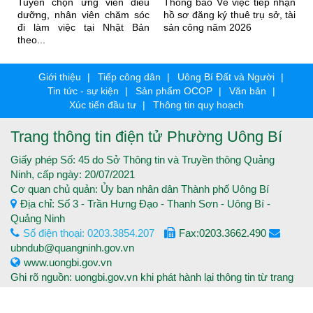
ữ
Tuyển chọn ứng viên điều
Thông báo Về việc tiếp nhận
c
dưỡng, nhân viên chăm sóc
hồ sơ đăng ký thuê trụ sở, tài
.
đi làm việc tại Nhật Bản
sản công năm 2026
theo...
Giới thiệu
Tiếp công dân
Uông Bí Đất và Người
Tin tức - sự kiện
Sản phẩm OCOP
Văn bản
Xúc tiến đầu tư
Thông tin quy hoạch
Trang thông tin điện tử Phường Uông Bí
Giấy phép Số: 45 do Sở Thông tin và Truyền thông Quảng
Ninh, cấp ngày: 20/07/2021
Cơ quan chủ quản: Ủy ban nhân dân Thành phố Uông Bí
Địa chỉ: Số 3 - Trần Hưng Đạo - Thanh Sơn - Uông Bí -
Quảng Ninh
Số điện thoại: 0203.3854.207
Fax:0203.3662.490
ubndub@quangninh.gov.vn
www.uongbi.gov.vn
Ghi rõ nguồn: uongbi.gov.vn khi phát hành lại thông tin từ trang
thông tin điện tử.