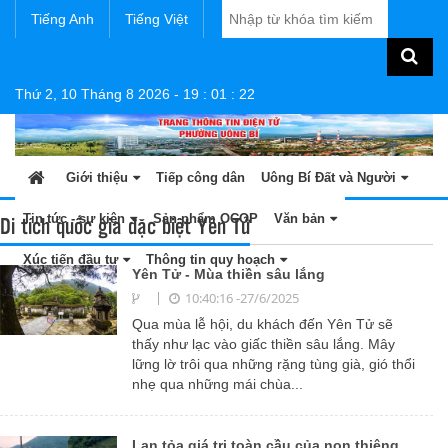
Tiếng Anh
Tiếng Việt
Thứ 2, 10 Tháng 8 2026
-
19
:
01
:
23
Giới thiệu
Tiếp công dân
Uông Bí Đất và Người
Di tích quốc gia đặc biệt Yên Tử
Tin tức - sự kiện
Sản phẩm OCOP
Văn bản
Xúc tiến đầu tư
Thông tin quy hoạch
Yên Tử - Mùa thiền sâu lắng
10:40:16 -27/6/2025
Qua mùa lễ hội, du khách đến Yên Tử sẽ
thấy như lạc vào giấc thiền sâu lắng. Mây
lững lờ trôi qua những rặng tùng già, gió thổi
nhẹ qua những mái chùa...
Lan tỏa giá trị toàn cầu của non thiêng