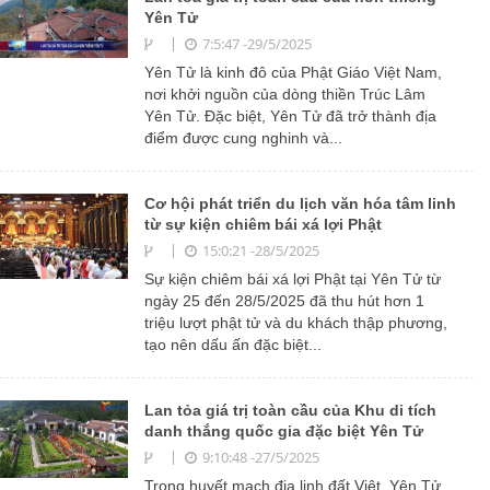
Yên Tử
7:5:47 -29/5/2025
Yên Tử là kinh đô của Phật Giáo Việt Nam,
nơi khởi nguồn của dòng thiền Trúc Lâm
Yên Tử. Đặc biệt, Yên Tử đã trở thành địa
điểm được cung nghinh và...
Cơ hội phát triển du lịch văn hóa tâm linh
từ sự kiện chiêm bái xá lợi Phật
15:0:21 -28/5/2025
Sự kiện chiêm bái xá lợi Phật tại Yên Tử từ
ngày 25 đến 28/5/2025 đã thu hút hơn 1
triệu lượt phật tử và du khách thập phương,
tạo nên dấu ấn đặc biệt...
Lan tỏa giá trị toàn cầu của Khu di tích
danh thắng quốc gia đặc biệt Yên Tử
9:10:48 -27/5/2025
Trong huyết mạch địa linh đất Việt, Yên Tử